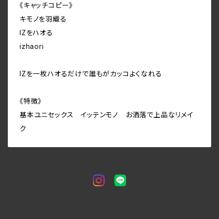
《キャッチコピー》
キモノを羽織る
IZをハオる
izhaori
IZを一枚ハオるだけで誰もがカッコよくなれる
《特徴》
基本ユニセックス イッテンモノ お洒落で上品なリメイ
ク