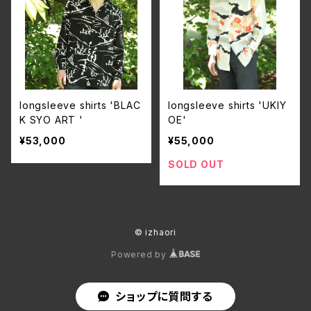
longsleeve shirts 'BLAC
longsleeve shirts 'UKIY
K SYO ART '
OE'
¥53,000
¥55,000
SOLD OUT
© izhaori
Powered by
ショップに質問する