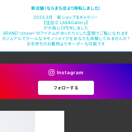
新店舗（ならまち店より移転しました）
2024.3月 新ショップ&ギャラリー
【住吉IZ LAB&Gallery】
が大阪にOPENしました
BRAND'izhaori'のアイテムがゆったりとした空間でご覧になれます
カジュアルでクールなキモノリメイクをあなたも体験してみませんか？
お手持ちのお着物よりオーダーも可能です
Instagram
フォローする