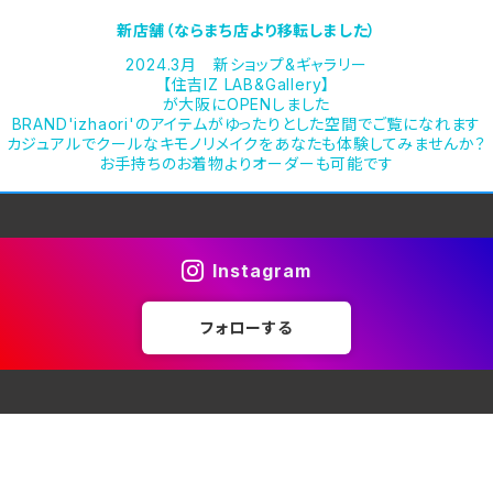
新店舗（ならまち店より移転しました）
2024.3月 新ショップ&ギャラリー
【住吉IZ LAB&Gallery】
が大阪にOPENしました
BRAND'izhaori'のアイテムがゆったりとした空間でご覧になれます
カジュアルでクールなキモノリメイクをあなたも体験してみませんか？
お手持ちのお着物よりオーダーも可能です
Instagram
フォローする