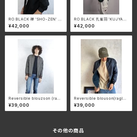
RO BLACK 禅 'SHO-ZEN' (h
RO BLACK 孔雀羽 'KUJYAK
ooded type)single short bl
U' single short blouson(ra
¥42,000
¥42,000
ouson(ragran sleeve)
gran sleeve)
Reversible blouzson (ragl
Reversible blouson(raglan
an sleeve)'OSHIMA BROW
sleeve)'OSHIMA BLUE'
¥39,000
¥39,000
N'
その他の商品