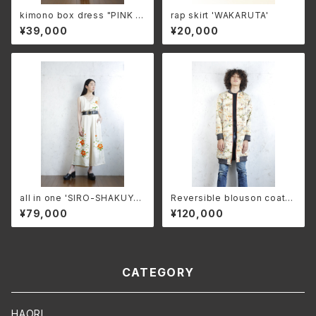
kimono box dress "PINK D
rap skirt 'WAKARUTA'
AIRINKA"
¥39,000
¥20,000
all in one 'SIRO-SHAKUYAK
Reversible blouson coat
U'
'KONJYAKU&AI'
¥79,000
¥120,000
CATEGORY
HAORI