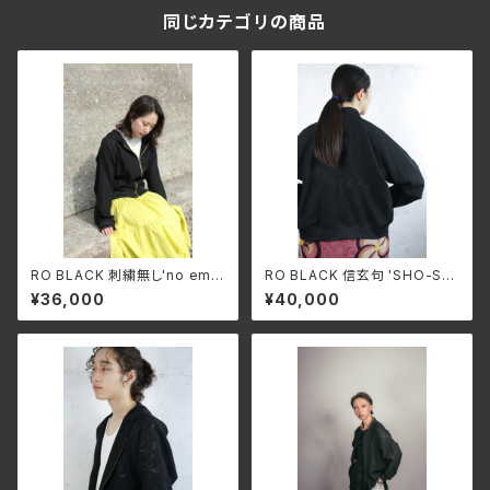
同じカテゴリの商品
RO BLACK 刺繍無し'no emb
RO BLACK 信玄句 'SHO-SHI
roidery'(hooded or rib)sin
NGEN' single short blouso
¥36,000
¥40,000
gle short blouson(ragran s
n(ragran sleeve)
leeve)