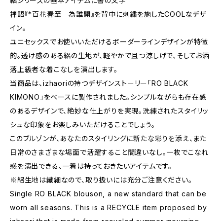
絽シリーズの基本アイテムに書の文字
禅語『*百花春至 為誰開』を背中に刺繍を施したCOOLなデザ
イン。
ユニセックスでお使いいただけるボーダーラインデザインが特徴
的。透け感のある絽の生地が、軽やかで且つ涼しげで、そしてお洒
落上級者な着こなしを演出します。
当商品は、izhaoriの持つデザインストーリー「RO BLACK
KIMONO」をベースに製作されました。シンプルながらも存在感
のあるデザインで、絶妙な仕上がりを実現。洗練されたスタイリッ
シュな印象をお楽しみいただけることでしょう。
このブルゾンが、あなたのスタイリングに新たな彩りを添え、また
日常のさまざまな場面で活躍すること間違いなし。一枚でこなれ
感を演出できる、一着は持っておきたいアイテムです。
※絽生地は繊細なので、取り扱いには充分ご注意ください。
Single RO BLACK blouson, a new standard that can be
worn all seasons. This is a RECYCLE item proposed by