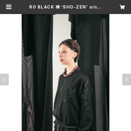
RO BLACK 禅 ’SHO-ZEN' singl
e short blouson(ragran sleev
e) | izhaori