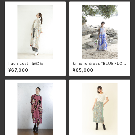
haori coat 庭に菊
kimono dress "BLUE FLOW
ERS"
¥67,000
¥65,000