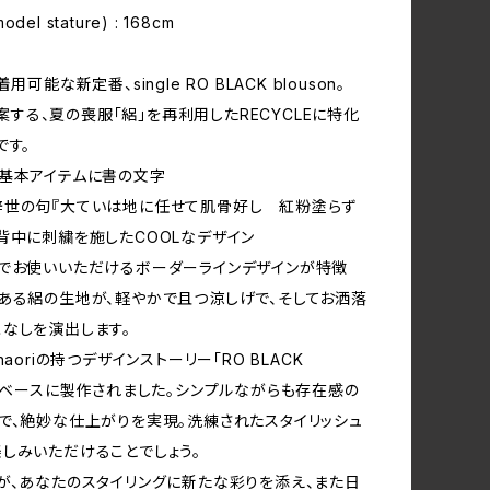
el stature) : 168cm
用可能な新定番、single RO BLACK blouson。
が提案する、夏の喪服「絽」を再利用したRECYCLEに特化
です。
基本アイテムに書の文字
辞世の句『大ていは地に任せて肌骨好し 紅粉塗らず
背中に刺繍を施したCOOLなデザイン
でお使いいただけるボーダーラインデザインが特徴
ある絽の生地が、軽やかで且つ涼しげで、そしてお洒落
なしを演出します。
haoriの持つデザインストーリー「RO BLACK
」をベースに製作されました。シンプルながらも存在感の
で、絶妙な仕上がりを実現。洗練されたスタイリッシュ
しみいただけることでしょう。
が、あなたのスタイリングに新たな彩りを添え、また日