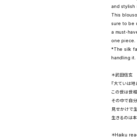
and stylish
This blouso
sure to be u
a must-have
one piece.
*The silk f
handling it.
＊武田信玄 
『大ていは地
この世は世
その中で自分
見せかけで
生きるのは
＊Haiku rea