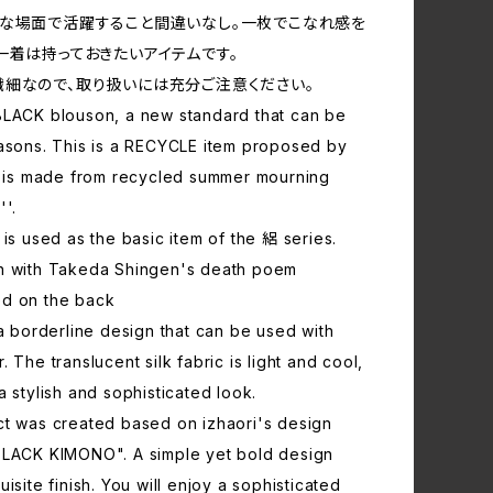
な場面で活躍すること間違いなし。一枚でこなれ感を
一着は持っておきたいアイテムです。
細なので、取り扱いには充分ご注意ください。
BLACK blouson, a new standard that can be
easons. This is a RECYCLE item proposed by
at is made from recycled summer mourning
''.
 is used as the basic item of the 絽 series.
n with Takeda Shingen's death poem
d on the back
 a borderline design that can be used with
. The translucent silk fabric is light and cool,
a stylish and sophisticated look.
ct was created based on izhaori's design
BLACK KIMONO". A simple yet bold design
uisite finish. You will enjoy a sophisticated