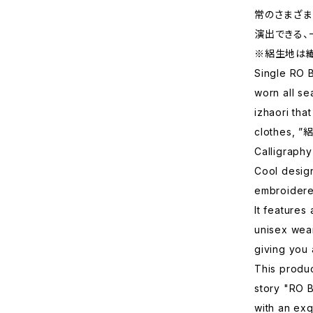
常のさまざま
演出できる、
※絽生地は繊
Single RO 
worn all s
izhaori th
clothes, ”絽
Calligraphy
Cool desig
embroidere
It features
unisex wear
giving you 
This produ
story "RO 
with an exq