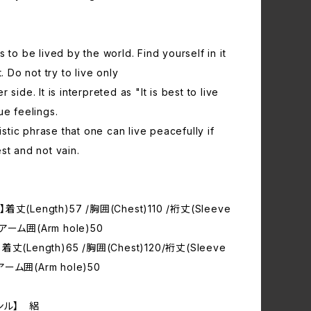
s to be lived by the world. Find yourself in it
t. Do not try to live only
 side. It is interpreted as "It is best to live
ue feelings.
listic phrase that one can live peacefully if
st and not vain.
m】着丈(Length)57 /胸囲(Chest)110 /裄丈(Sleeve
 /アーム囲(Arm hole)50
m】着丈(Length)65 /胸囲(Chest)120/裄丈(Sleeve
/アーム囲(Arm hole)50
ンル】 絽