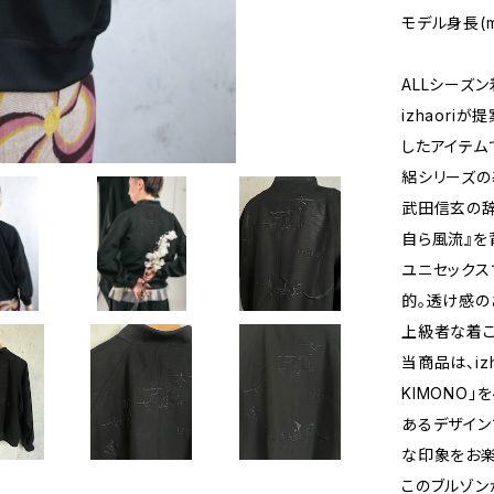
モデル身長(mod
ALLシーズン着
izhaori
したアイテム
絽シリーズの
武田信玄の
自ら風流』を
ユニセックス
的。透け感の
上級者な着こ
当商品は、iz
KIMONO
あるデザイン
な印象をお楽
このブルゾン