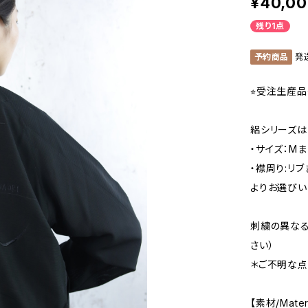
¥40,0
残り1点
予約商品
発
⭐︎受注生産品
絽シリーズは
・サイズ：Mま
・襟周り:リ
よりお選びい
刺繍の異なる
さい）
＊ご不明な点
【素材/Mater