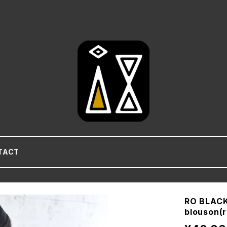
TACT
RO BLACK
blouson(r