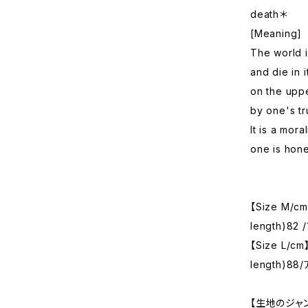
death＊
[Meaning]
The world i
and die in i
on the upper
by one's tr
It is a mora
one is hone
【Size M/c
length)82
【Size L/c
length)88
【生地のジャ