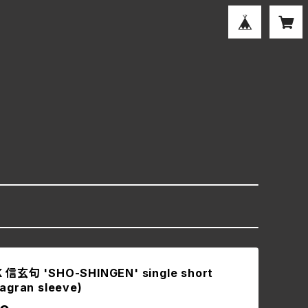
 信玄句 'SHO-SHINGEN' single short
agran sleeve)