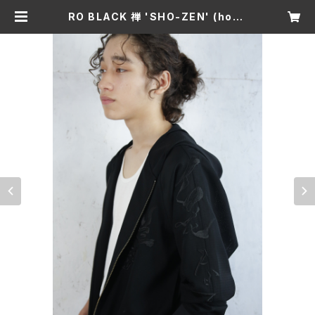
RO BLACK 禅 'SHO-ZEN' (hood
ed type)single short blouson
(ragran sleeve) | izhaori