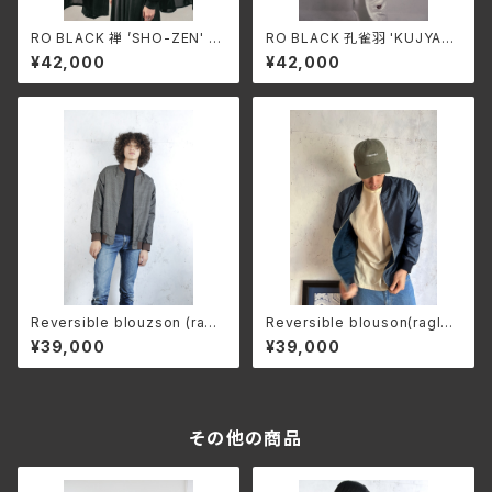
RO BLACK 禅 ’SHO-ZEN' si
RO BLACK 孔雀羽 'KUJYAK
ngle short blouson(ragran
U' single short blouson(ra
¥42,000
¥42,000
sleeve)
gran sleeve)
Reversible blouzson (ragl
Reversible blouson(raglan
an sleeve)'OSHIMA BROW
sleeve)'OSHIMA BLUE'
¥39,000
¥39,000
N'
その他の商品