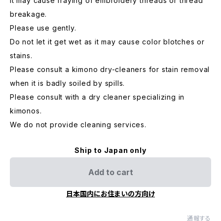
It may cause fraying of embroidery threads or thread
breakage.
Please use gently.
Do not let it get wet as it may cause color blotches or
stains.
Please consult a kimono dry-cleaners for stain removal
when it is badly soiled by spills.
Please consult with a dry cleaner specializing in
kimonos.
We do not provide cleaning services.
Ship to Japan only
Add to cart
日本国内にお住まいの方向け
通報する