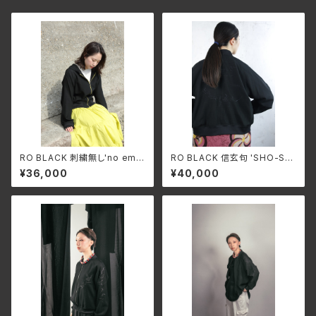
RO BLACK 刺繍無し'no emb
RO BLACK 信玄句 'SHO-SHI
roidery'(hooded or rib)sin
NGEN' single short blouso
¥36,000
¥40,000
gle short blouson(ragran s
n(ragran sleeve)
leeve)