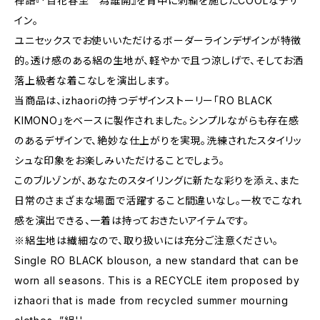
禅語『*百花春至 為誰開』を背中に刺繍を施したCOOLなデザ
イン。
ユニセックスでお使いいただけるボーダーラインデザインが特徴
的。透け感のある絽の生地が、軽やかで且つ涼しげで、そしてお洒
落上級者な着こなしを演出します。
当商品は、izhaoriの持つデザインストーリー「RO BLACK
KIMONO」をベースに製作されました。シンプルながらも存在感
のあるデザインで、絶妙な仕上がりを実現。洗練されたスタイリッ
シュな印象をお楽しみいただけることでしょう。
このブルゾンが、あなたのスタイリングに新たな彩りを添え、また
日常のさまざまな場面で活躍すること間違いなし。一枚でこなれ
感を演出できる、一着は持っておきたいアイテムです。
※絽生地は繊細なので、取り扱いには充分ご注意ください。
Single RO BLACK blouson, a new standard that can be
worn all seasons. This is a RECYCLE item proposed by
izhaori that is made from recycled summer mourning