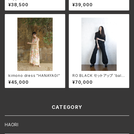
an sleeve)'OSHIMA BROW
¥38,500
¥39,000
N'
kimono dress "HANAYAGI"
RO BLACK セットアップ 'ballo
on pants' setup basic
¥45,000
¥70,000
CATEGORY
HAORI