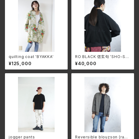
quilting coat 'BYAKKA'
RO BLACK 信玄句 'SHO-SHI
NGEN' single short blouso
¥125,000
¥40,000
n(ragran sleeve)
jogger pants
Reversible blouzson (ragl