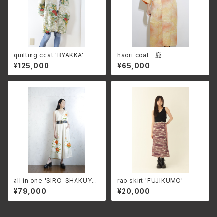
quilting coat 'BYAKKA'
haori coat 鹿
¥125,000
¥65,000
all in one 'SIRO-SHAKUYAK
rap skirt 'FUJIKUMO'
U'
¥79,000
¥20,000