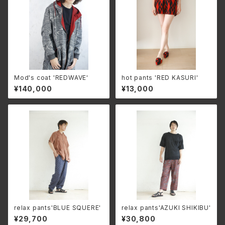
Mod's coat 'REDWAVE'
hot pants 'RED KASURI'
¥140,000
¥13,000
relax pants'BLUE SQUERE'
relax pants'AZUKI SHIKIBU'
¥29,700
¥30,800