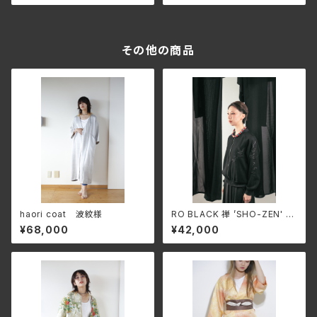
その他の商品
haori coat 波紋様
RO BLACK 禅 ’SHO-ZEN' si
ngle short blouson(ragran
¥68,000
¥42,000
sleeve)