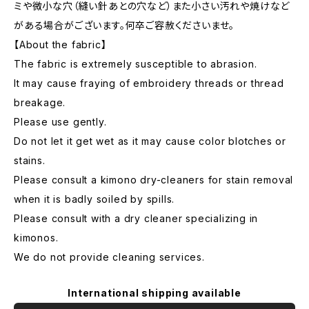
ミや微小な穴（縫い針あとの穴など）また小さい汚れや焼けなど
がある場合がございます。何卒ご容赦くださいませ。
【About the fabric】
The fabric is extremely susceptible to abrasion.
It may cause fraying of embroidery threads or thread
breakage.
Please use gently.
Do not let it get wet as it may cause color blotches or
stains.
Please consult a kimono dry-cleaners for stain removal
when it is badly soiled by spills.
Please consult with a dry cleaner specializing in
kimonos.
We do not provide cleaning services.
International shipping available