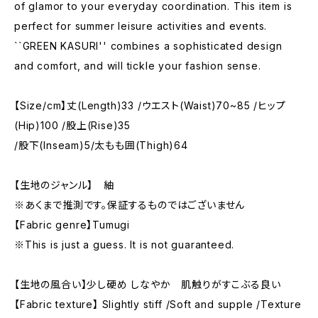
of glamor to your everyday coordination. This item is
perfect for summer leisure activities and events.
``GREEN KASURI'' combines a sophisticated design
and comfort, and will tickle your fashion sense.
【Size/cm】丈(Length)33 /ウエスト(Waist)70~85 /ヒップ
(Hip)100 /股上(Rise)35
/股下(Inseam)5/太もも囲(Thigh)64
【生地のジャンル】 紬
※あくまで推測です。保証するものではございません
【Fabric genre】Tumugi
※This is just a guess. It is not guaranteed.
【生地の風合い】少し硬め しなやか 肌触りがすこぶる良い
【Fabric texture】 Slightly stiff /Soft and supple /Texture