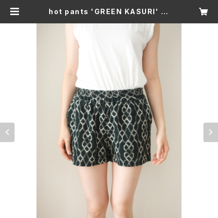
hot pants 'GREEN KASURI' | i
zhaori