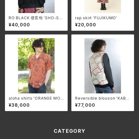
RO BLACK 信玄句 'SHO-SHI
rap skirt 'FUJIKUMO'
NGEN' single short blouso
¥40,000
¥20,000
n(ragran sleeve)
aloha shirts 'ORANGE MO
Reversible blouson 'KABU
MIJI '
KI SILVER'
¥38,000
¥77,000
CATEGORY