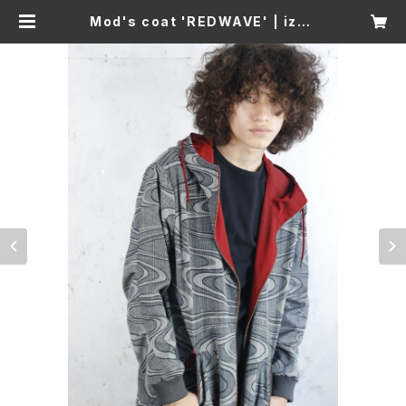
Mod's coat 'REDWAVE' | izha
ori